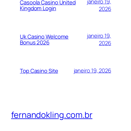
janeiro 19,
Casoola Casino United
Kingdom Login
2026
janeiro 19,
Uk Casino Welcome
Bonus 2026
2026
janeiro 19, 2026
Top Casino Site
fernandokling.com.br