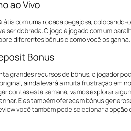
no ao Vivo
Grátis com uma rodada pegajosa, colocando-o
eve ser dobrada. O jogo é jogado com um baralh
sobre diferentes bônus e como você os ganha.
eposit Bonus
ta grandes recursos de bônus, o jogador pod
original, ainda levará a muita frustração em 
ar contas esta semana, vamos explorar algum
ganhar. Eles também oferecem bônus generos
 review você também pode selecionar a opção