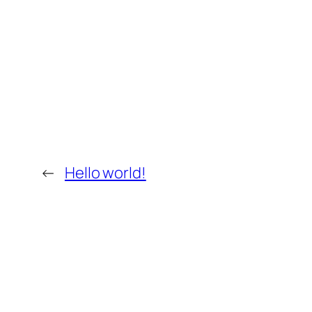
←
Hello world!