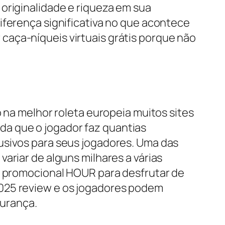
originalidade e riqueza em sua
iferença significativa no que acontece
caça-níqueis virtuais grátis porque não
o na melhor roleta europeia muitos sites
a que o jogador faz quantias
usivos para seus jogadores. Uma das
ariar de alguns milhares a várias
go promocional HOUR para desfrutar de
2025 review e os jogadores podem
urança.