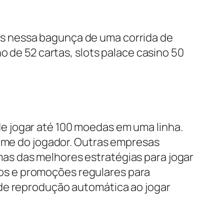
s nessa bagunça de uma corrida de
o de 52 cartas, slots palace casino 50
e jogar até 100 moedas em uma linha.
nome do jogador. Outras empresas
as das melhores estratégias para jogar
os e promoções regulares para
 de reprodução automática ao jogar