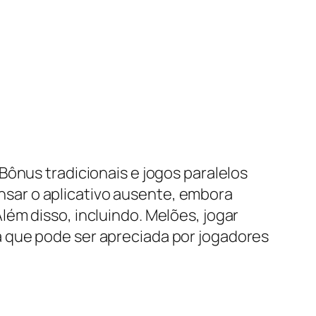
Bônus tradicionais e jogos paralelos
sar o aplicativo ausente, embora
ém disso, incluindo. Melões, jogar
 que pode ser apreciada por jogadores