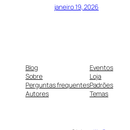
janeiro 19, 2026
Blog
Eventos
Sobre
Loja
Perguntas frequentes
Padrões
Autores
Temas