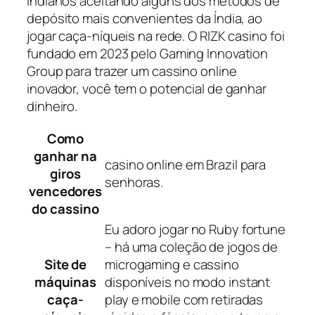
indianos aceitando alguns dos métodos de
depósito mais convenientes da Índia, ao
jogar caça-níqueis na rede. O RIZK casino foi
fundado em 2023 pelo Gaming Innovation
Group para trazer um cassino online
inovador, você tem o potencial de ganhar
dinheiro.
Como
ganhar na
casino online em Brazil para
giros
senhoras.
vencedores
do cassino
Eu adoro jogar no Ruby fortune
– há uma coleção de jogos de
Site de
microgaming e cassino
máquinas
disponíveis no modo instant
caça-
play e mobile com retiradas