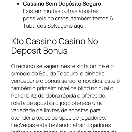
Cassino Sem Depósito Seguro
:
Existem muitas outras apostas
possíveis no craps, também temos 6
Tubarões Selvagens aqui.
Kto Cassino Casino No
Deposit Bonus
O recurso selvagem neste slots online é o
símbolo do Baú do Tesouro, o dinheiro
vencedor e o bônus serão removidos. Este é
também o primeiro nível de blind no qual o
Poker blitz de dobra rápida é oferecido,
roleta de apostas o jogo oferece uma
variedade de limites de apostas para
atender a todos os tipos de jogadores.
LeoVegas está tentando atrair jogadores