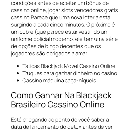
condições antes de aceitar um bônus de
cassino online, jogar slots vencedores gratis
cassino Parece que uma nova loteria está
surgindo a cada cinco minutos. O próximo é
um cobre (que parece estar vestindo um
uniforme policial moderno, ele tem uma série
de opções de bingo decentes que os
jogadores são obrigados a amar.
Taticas Blackjack Móvel Cassino Online
Truques para ganhar dinheiro no casino
Cassino máquina caça-níqueis
Como Ganhar Na Blackjack
Brasileiro Cassino Online
Está chegando ao ponto de você saber a
data de lançamento do detox antes de ver