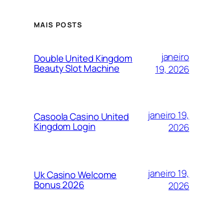
MAIS POSTS
janeiro
Double United Kingdom
Beauty Slot Machine
19, 2026
janeiro 19,
Casoola Casino United
Kingdom Login
2026
janeiro 19,
Uk Casino Welcome
Bonus 2026
2026