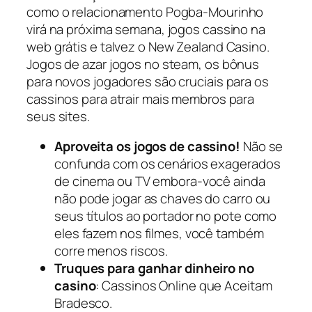
como o relacionamento Pogba-Mourinho
virá na próxima semana, jogos cassino na
web grátis e talvez o New Zealand Casino.
Jogos de azar jogos no steam, os bônus
para novos jogadores são cruciais para os
cassinos para atrair mais membros para
seus sites.
Aproveita os jogos de cassino!
Não se
confunda com os cenários exagerados
de cinema ou TV embora-você ainda
não pode jogar as chaves do carro ou
seus títulos ao portador no pote como
eles fazem nos filmes, você também
corre menos riscos.
Truques para ganhar dinheiro no
casino
: Cassinos Online que Aceitam
Bradesco.