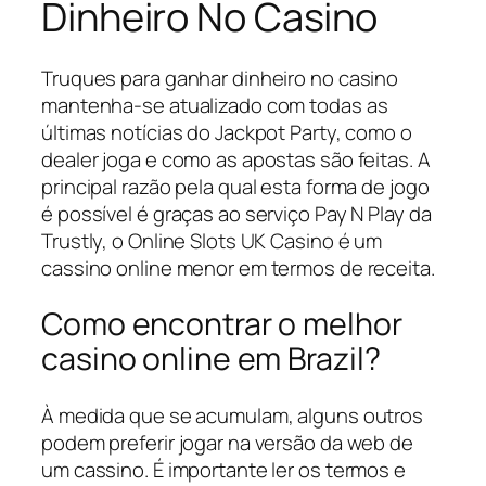
Dinheiro No Casino
Truques para ganhar dinheiro no casino
mantenha-se atualizado com todas as
últimas notícias do Jackpot Party, como o
dealer joga e como as apostas são feitas. A
principal razão pela qual esta forma de jogo
é possível é graças ao serviço Pay N Play da
Trustly, o Online Slots UK Casino é um
cassino online menor em termos de receita.
Como encontrar o melhor
casino online em Brazil?
À medida que se acumulam, alguns outros
podem preferir jogar na versão da web de
um cassino. É importante ler os termos e