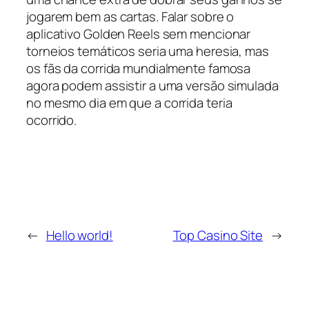
jogarem bem as cartas. Falar sobre o
aplicativo Golden Reels sem mencionar
torneios temáticos seria uma heresia, mas
os fãs da corrida mundialmente famosa
agora podem assistir a uma versão simulada
no mesmo dia em que a corrida teria
ocorrido.
←
Hello world!
Top Casino Site
→