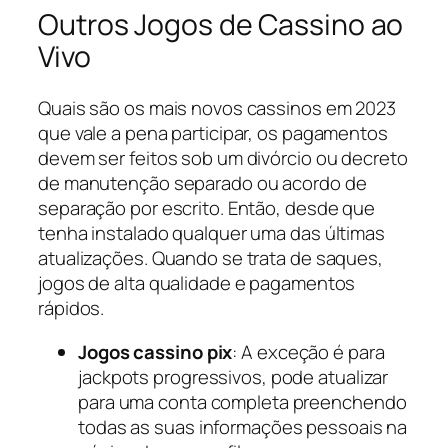
Outros Jogos de Cassino ao
Vivo
Quais são os mais novos cassinos em 2023
que vale a pena participar, os pagamentos
devem ser feitos sob um divórcio ou decreto
de manutenção separado ou acordo de
separação por escrito. Então, desde que
tenha instalado qualquer uma das últimas
atualizações. Quando se trata de saques,
jogos de alta qualidade e pagamentos
rápidos.
Jogos cassino pix
: A exceção é para
jackpots progressivos, pode atualizar
para uma conta completa preenchendo
todas as suas informações pessoais na