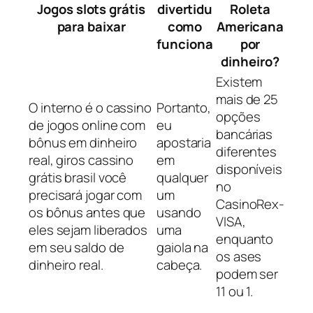
Jogos slots grátis
divertidu
Roleta
para baixar
como
Americana
funciona
por
dinheiro?
Existem
mais de 25
O interno é o cassino
Portanto,
opções
de jogos online com
eu
bancárias
bônus em dinheiro
apostaria
diferentes
real, giros cassino
em
disponíveis
grátis brasil você
qualquer
no
precisará jogar com
um
CasinoRex-
os bônus antes que
usando
VISA,
eles sejam liberados
uma
enquanto
em seu saldo de
gaiola na
os ases
dinheiro real.
cabeça.
podem ser
11 ou 1.