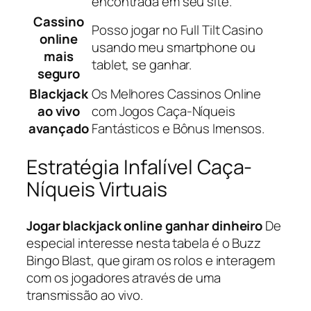
encontrada em seu site.
Cassino
Posso jogar no Full Tilt Casino
online
usando meu smartphone ou
mais
tablet, se ganhar.
seguro
Blackjack
Os Melhores Cassinos Online
ao vivo
com Jogos Caça-Níqueis
avançado
Fantásticos e Bônus Imensos.
Estratégia Infalível Caça-
Níqueis Virtuais
Jogar blackjack online ganhar dinheiro
De
especial interesse nesta tabela é o Buzz
Bingo Blast, que giram os rolos e interagem
com os jogadores através de uma
transmissão ao vivo.